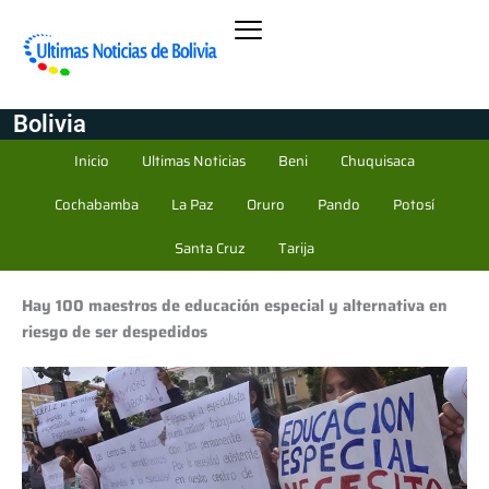
Bolivia
Inicio
Ultimas Noticias
Beni
Chuquisaca
Cochabamba
La Paz
Oruro
Pando
Potosí
Santa Cruz
Tarija
Hay 100 maestros de educación especial y alternativa en
riesgo de ser despedidos