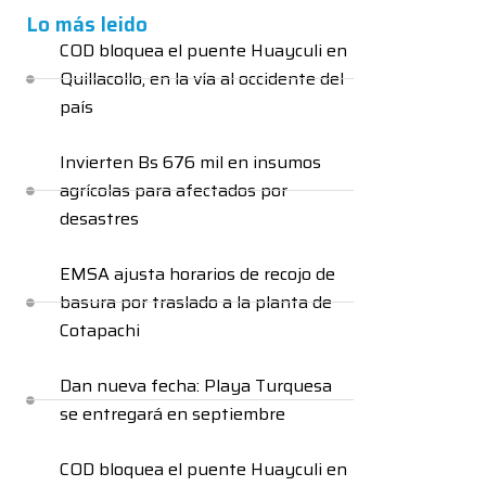
Lo más leido
COD bloquea el puente Huayculi en
Quillacollo, en la vía al occidente del
país
Invierten Bs 676 mil en insumos
agrícolas para afectados por
desastres
EMSA ajusta horarios de recojo de
basura por traslado a la planta de
Cotapachi
Dan nueva fecha: Playa Turquesa
se entregará en septiembre
COD bloquea el puente Huayculi en