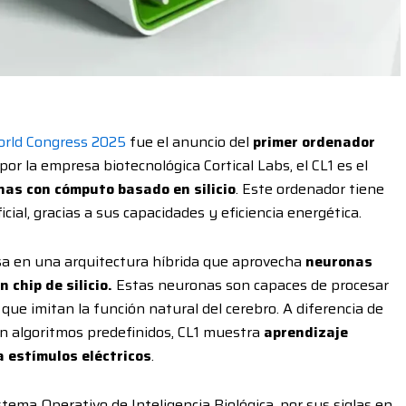
rld Congress 2025
fue el anuncio del
primer ordenador
 por la empresa biotecnológica Cortical Labs, el CL1 es el
as con cómputo basado en silicio
. Este ordenador tiene
icial, gracias a sus capacidades y eficiencia energética.
asa en una arquitectura híbrida que aprovecha
neuronas
chip de silicio.
Estas neuronas son capaces de procesar
ue imitan la función natural del cerebro. A diferencia de
n algoritmos predefinidos, CL1 muestra
aprendizaje
 estímulos eléctricos
.
istema Operativo de Inteligencia Biológica, por sus siglas en