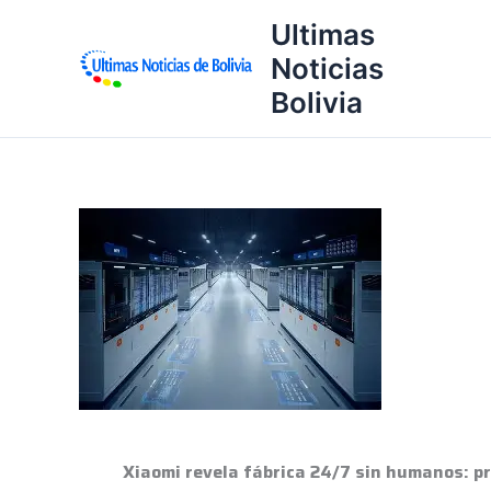
Ir
Ultimas
al
Noticias
contenido
Bolivia
Xiaomi
revela
fábrica
24/7
sin
humanos:
produce
1
celular
Xiaomi revela fábrica 24/7 sin humanos: pr
por