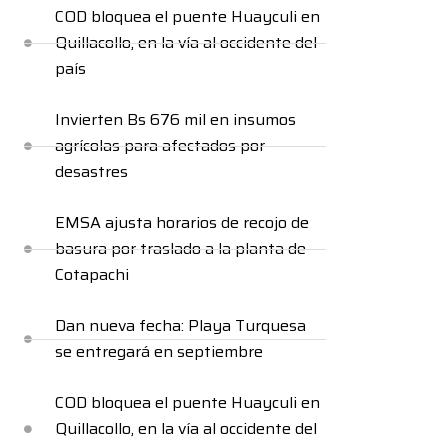
COD bloquea el puente Huayculi en
Quillacollo, en la vía al occidente del
país
Invierten Bs 676 mil en insumos
agrícolas para afectados por
desastres
EMSA ajusta horarios de recojo de
basura por traslado a la planta de
Cotapachi
Dan nueva fecha: Playa Turquesa
se entregará en septiembre
COD bloquea el puente Huayculi en
Quillacollo, en la vía al occidente del