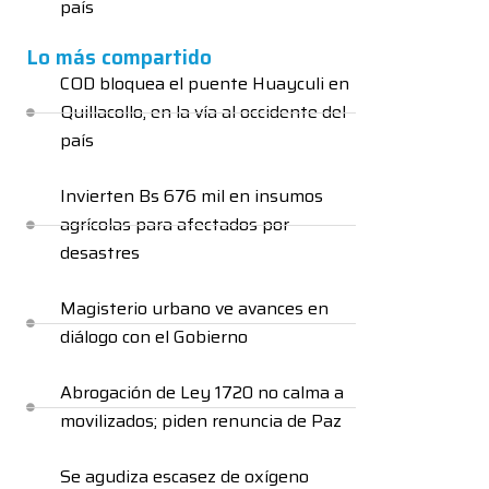
país
Lo más compartido
COD bloquea el puente Huayculi en
Quillacollo, en la vía al occidente del
país
Invierten Bs 676 mil en insumos
agrícolas para afectados por
desastres
Magisterio urbano ve avances en
diálogo con el Gobierno
Abrogación de Ley 1720 no calma a
movilizados; piden renuncia de Paz
Se agudiza escasez de oxígeno