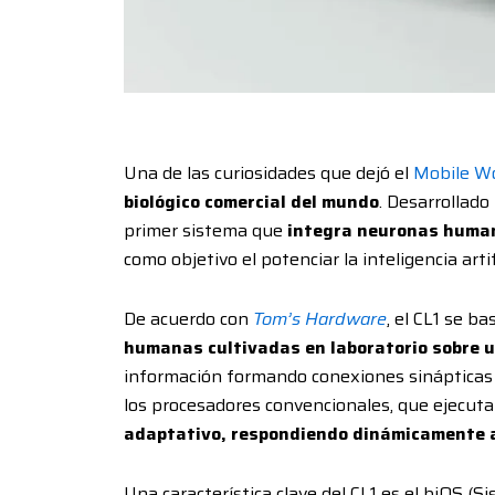
Una de las curiosidades que dejó el
Mobile Wo
biológico comercial del mundo
. Desarrollado
primer sistema que
integra neuronas human
como objetivo el potenciar la inteligencia artif
De acuerdo con
Tom’s Hardware
, el CL1 se b
humanas cultivadas en laboratorio sobre un 
información formando conexiones sinápticas q
los procesadores convencionales, que ejecuta
adaptativo, respondiendo dinámicamente a
Una característica clave del CL1 es el biOS (S