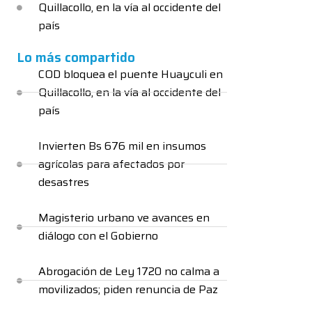
Quillacollo, en la vía al occidente del
país
Lo más compartido
COD bloquea el puente Huayculi en
Quillacollo, en la vía al occidente del
país
Invierten Bs 676 mil en insumos
agrícolas para afectados por
desastres
Magisterio urbano ve avances en
diálogo con el Gobierno
Abrogación de Ley 1720 no calma a
movilizados; piden renuncia de Paz