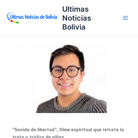
Ir
Ultimas
al
Noticias
contenido
Bolivia
“Sonido
de
libertad”,
filme
espiritual
que
retrata
la
trata
y
tráfico
de
“Sonido de libertad”, filme espiritual que retrata la
niños
trata y tráfico de niños