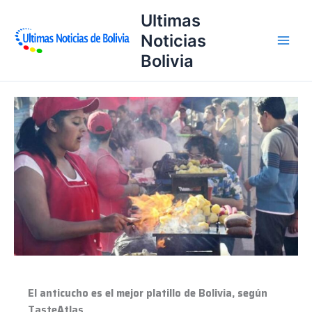
Ir
Ultimas
al
Noticias
contenido
Bolivia
El
anticucho
es
el
mejor
platillo
de
Bolivia,
según
TasteAtlas
El anticucho es el mejor platillo de Bolivia, según
TasteAtlas