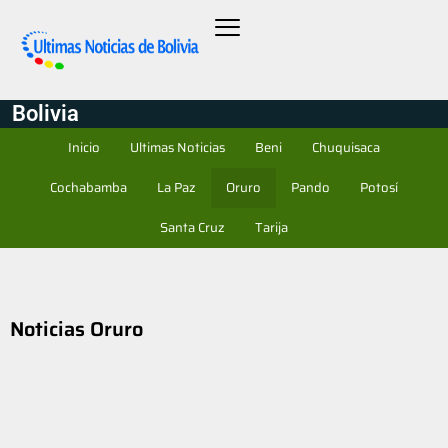
Bolivia
Inicio
Ultimas Noticias
Beni
Chuquisaca
Cochabamba
La Paz
Oruro
Pando
Potosí
Santa Cruz
Tarija
Noticias Oruro