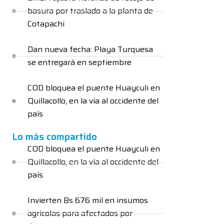
basura por traslado a la planta de
Cotapachi
Dan nueva fecha: Playa Turquesa
se entregará en septiembre
COD bloquea el puente Huayculi en
Quillacollo, en la vía al occidente del
país
Lo más compartido
COD bloquea el puente Huayculi en
Quillacollo, en la vía al occidente del
país
Invierten Bs 676 mil en insumos
agrícolas para afectados por