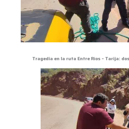
pierden
la
vida
en
un
accidente
Tragedia en la ruta Entre Ríos – Tarija: do