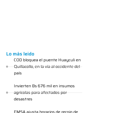
Lo más leido
COD bloquea el puente Huayculi en
Quillacollo, en la vía al occidente del
país
Invierten Bs 676 mil en insumos
agrícolas para afectados por
desastres
EMSA ajusta horarios de recojo de