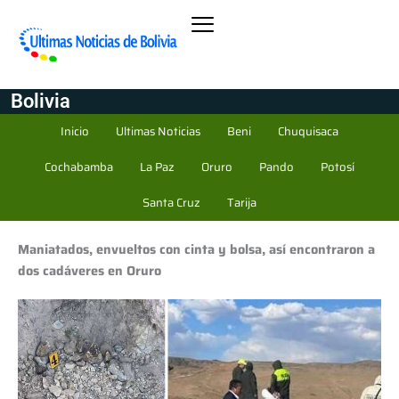
Bolivia
Inicio
Ultimas Noticias
Beni
Chuquisaca
Cochabamba
La Paz
Oruro
Pando
Potosí
Santa Cruz
Tarija
Maniatados, envueltos con cinta y bolsa, así encontraron a
dos cadáveres en Oruro