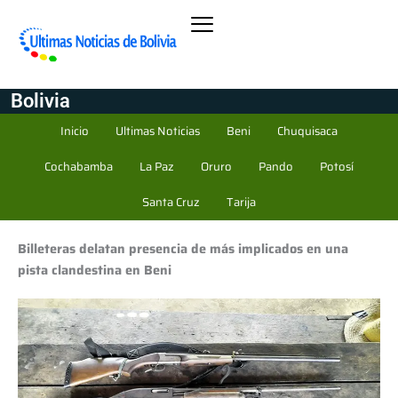
Bolivia
Inicio
Ultimas Noticias
Beni
Chuquisaca
Cochabamba
La Paz
Oruro
Pando
Potosí
Santa Cruz
Tarija
Billeteras delatan presencia de más implicados en una
pista clandestina en Beni