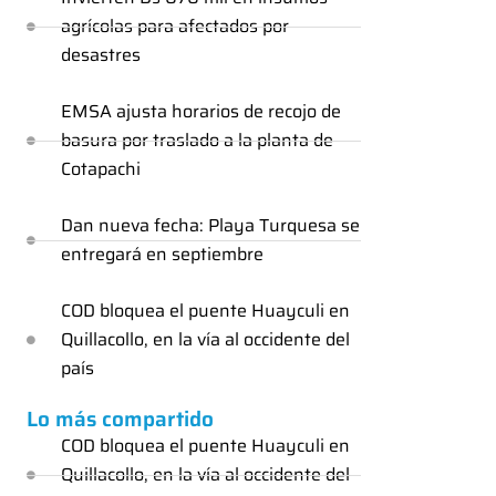
agrícolas para afectados por
desastres
EMSA ajusta horarios de recojo de
basura por traslado a la planta de
Cotapachi
Dan nueva fecha: Playa Turquesa se
entregará en septiembre
COD bloquea el puente Huayculi en
Quillacollo, en la vía al occidente del
país
Lo más compartido
COD bloquea el puente Huayculi en
Quillacollo, en la vía al occidente del