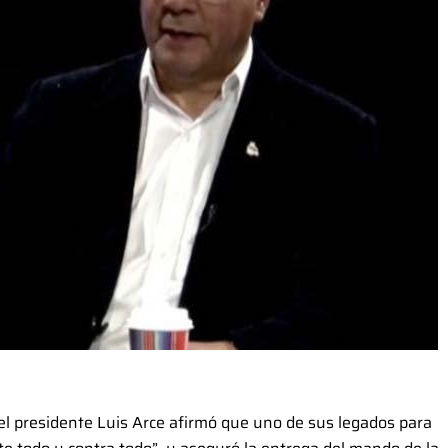
, el presidente Luis Arce afirmó que uno de sus legados para