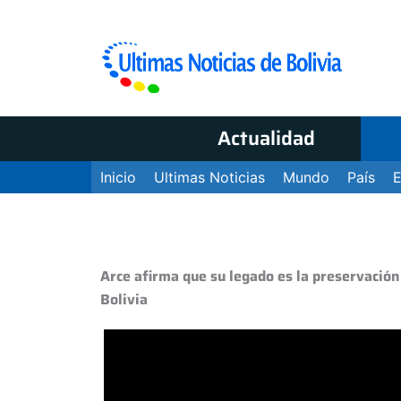
Actualidad
Inicio
Ultimas Noticias
Mundo
País
Arce afirma que su legado es la preservació
Bolivia