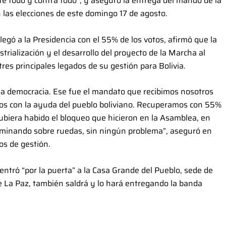
te todo y contra todo”, y aseguró la entrega del mando de la
 las elecciones de este domingo 17 de agosto.
llegó a la Presidencia con el 55% de los votos, afirmó que la
trialización y el desarrollo del proyecto de la Marcha al
res principales legados de su gestión para Bolivia.
la democracia. Ese fue el mandato que recibimos nosotros
mos con la ayuda del pueblo boliviano. Recuperamos con 55%
ubiera habido el bloqueo que hicieron en la Asamblea, en
minando sobre ruedas, sin ningún problema”, aseguró en
os de gestión.
ntró “por la puerta” a la Casa Grande del Pueblo, sede de
e La Paz, también saldrá y lo hará entregando la banda