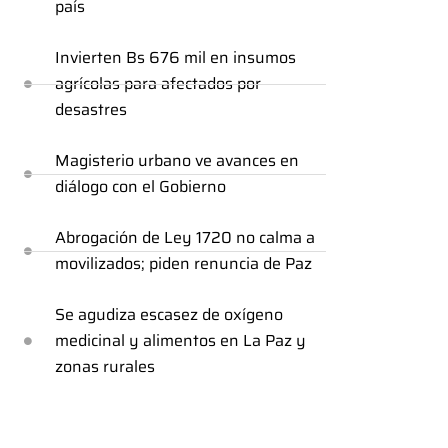
país
Invierten Bs 676 mil en insumos
agrícolas para afectados por
desastres
Magisterio urbano ve avances en
diálogo con el Gobierno
Abrogación de Ley 1720 no calma a
movilizados; piden renuncia de Paz
Se agudiza escasez de oxígeno
medicinal y alimentos en La Paz y
zonas rurales