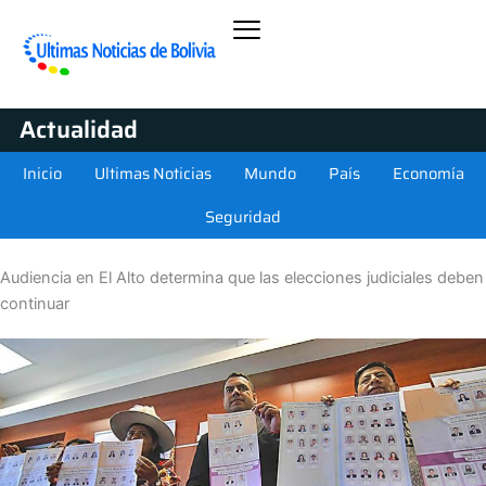
Actualidad
Inicio
Ultimas Noticias
Mundo
País
Economía
Seguridad
Audiencia en El Alto determina que las elecciones judiciales deben
continuar