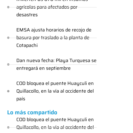
agrícolas para afectados por
desastres
EMSA ajusta horarios de recojo de
basura por traslado a la planta de
Cotapachi
Dan nueva fecha: Playa Turquesa se
entregará en septiembre
COD bloquea el puente Huayculi en
Quillacollo, en la vía al occidente del
país
Lo más compartido
COD bloquea el puente Huayculi en
Quillacollo, en la vía al occidente del