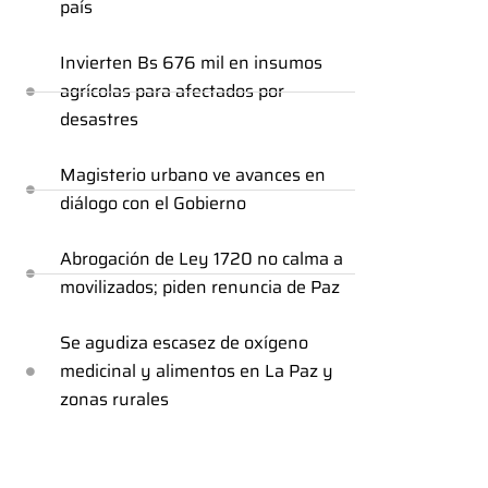
país
Invierten Bs 676 mil en insumos
agrícolas para afectados por
desastres
Magisterio urbano ve avances en
diálogo con el Gobierno
Abrogación de Ley 1720 no calma a
movilizados; piden renuncia de Paz
Se agudiza escasez de oxígeno
medicinal y alimentos en La Paz y
zonas rurales