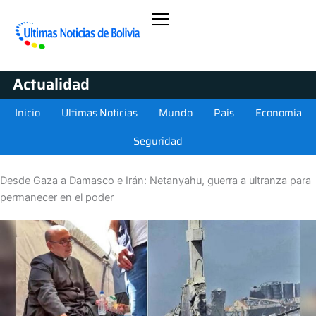
Actualidad
Inicio
Ultimas Noticias
Mundo
País
Economía
Seguridad
Desde Gaza a Damasco e Irán: Netanyahu, guerra a ultranza para
permanecer en el poder