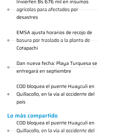
Invierten Bs 676 mil en insumos
agrícolas para afectados por
desastres
EMSA ajusta horarios de recojo de
basura por traslado a la planta de
Cotapachi
Dan nueva fecha: Playa Turquesa se
entregará en septiembre
COD bloquea el puente Huayculi en
Quillacollo, en la vía al occidente del
país
Lo más compartido
COD bloquea el puente Huayculi en
Quillacollo, en la vía al occidente del