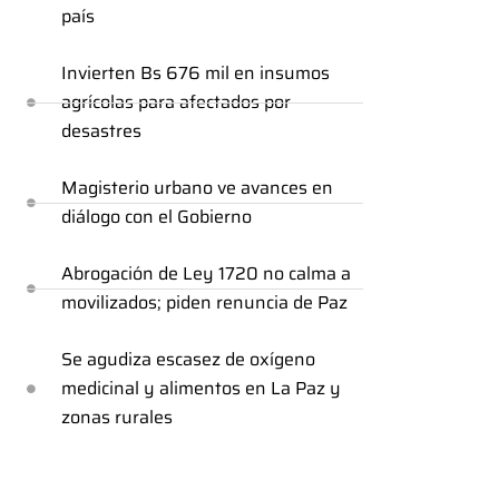
país
Invierten Bs 676 mil en insumos
agrícolas para afectados por
desastres
Magisterio urbano ve avances en
diálogo con el Gobierno
Abrogación de Ley 1720 no calma a
movilizados; piden renuncia de Paz
Se agudiza escasez de oxígeno
medicinal y alimentos en La Paz y
zonas rurales