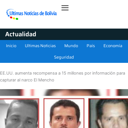
Actualidad
Inicio
Ultimas Noticias
Mundo
País
Economía
Seguridad
EE.UU. aumenta recompensa a 15 millones por información para
capturar al narco El Mencho