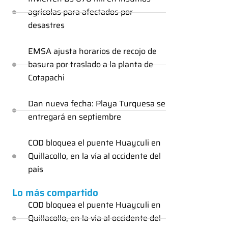
agrícolas para afectados por
desastres
EMSA ajusta horarios de recojo de
basura por traslado a la planta de
Cotapachi
Dan nueva fecha: Playa Turquesa se
entregará en septiembre
COD bloquea el puente Huayculi en
Quillacollo, en la vía al occidente del
país
Lo más compartido
COD bloquea el puente Huayculi en
Quillacollo, en la vía al occidente del