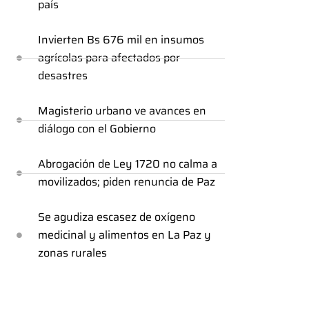
país
Invierten Bs 676 mil en insumos
agrícolas para afectados por
desastres
Magisterio urbano ve avances en
diálogo con el Gobierno
Abrogación de Ley 1720 no calma a
movilizados; piden renuncia de Paz
Se agudiza escasez de oxígeno
medicinal y alimentos en La Paz y
zonas rurales