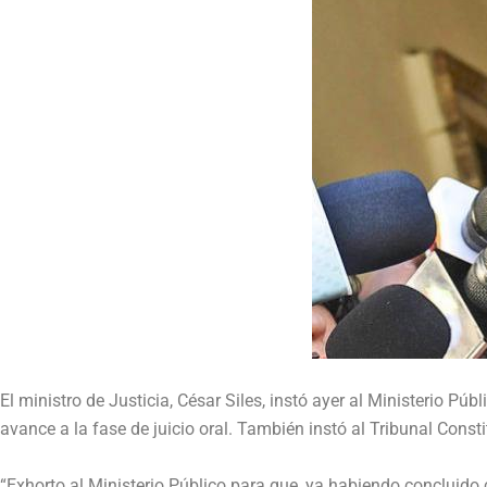
El ministro de Justicia, César Siles, instó ayer al Ministerio P
avance a la fase de juicio oral. También instó al Tribunal Const
“Exhorto al Ministerio Público para que, ya habiendo concluido c