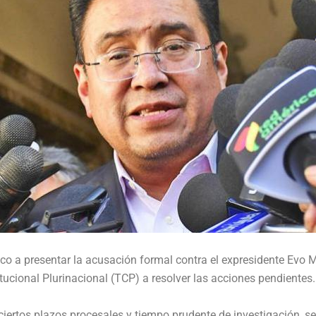
úblico a presentar la acusación formal contra el expresidente Evo
itucional Plurinacional (TCP) a resolver las acciones pendientes.
iertos plazos procesales y tiempo prudente de investigación, se 