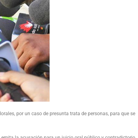
 Morales, por un caso de presunta trata de personas, para que se
emita la acusación para un juicio oral público y contradictorio