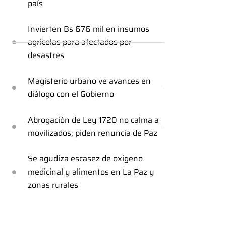
país
Invierten Bs 676 mil en insumos
agrícolas para afectados por
desastres
Magisterio urbano ve avances en
diálogo con el Gobierno
Abrogación de Ley 1720 no calma a
movilizados; piden renuncia de Paz
Se agudiza escasez de oxígeno
medicinal y alimentos en La Paz y
zonas rurales