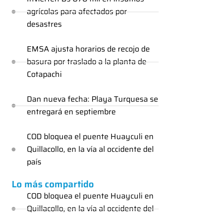
agrícolas para afectados por
desastres
EMSA ajusta horarios de recojo de
basura por traslado a la planta de
Cotapachi
Dan nueva fecha: Playa Turquesa se
entregará en septiembre
COD bloquea el puente Huayculi en
Quillacollo, en la vía al occidente del
país
Lo más compartido
COD bloquea el puente Huayculi en
Quillacollo, en la vía al occidente del