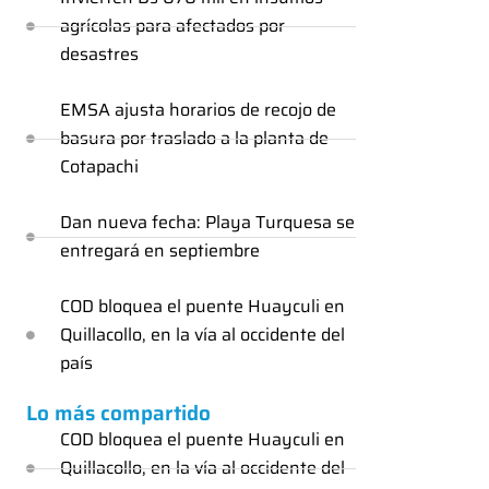
agrícolas para afectados por
desastres
EMSA ajusta horarios de recojo de
basura por traslado a la planta de
Cotapachi
Dan nueva fecha: Playa Turquesa se
entregará en septiembre
COD bloquea el puente Huayculi en
Quillacollo, en la vía al occidente del
país
Lo más compartido
COD bloquea el puente Huayculi en
Quillacollo, en la vía al occidente del