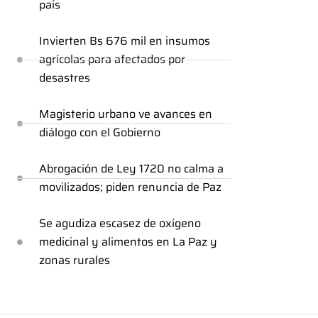
país
Invierten Bs 676 mil en insumos
agrícolas para afectados por
desastres
Magisterio urbano ve avances en
diálogo con el Gobierno
Abrogación de Ley 1720 no calma a
movilizados; piden renuncia de Paz
Se agudiza escasez de oxígeno
medicinal y alimentos en La Paz y
zonas rurales