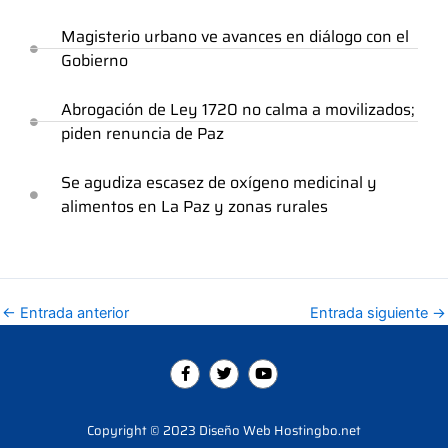
Magisterio urbano ve avances en diálogo con el
Gobierno
Abrogación de Ley 1720 no calma a movilizados;
piden renuncia de Paz
Se agudiza escasez de oxígeno medicinal y
alimentos en La Paz y zonas rurales
←
Entrada anterior
Entrada siguiente
→
F
T
Y
a
w
o
c
i
u
e
t
t
b
t
u
Copyright © 2023 Diseño Web Hostingbo.net
o
e
b