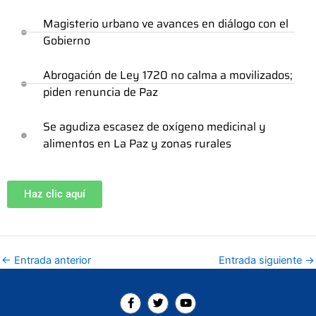
Magisterio urbano ve avances en diálogo con el
Gobierno
Abrogación de Ley 1720 no calma a movilizados;
piden renuncia de Paz
Se agudiza escasez de oxígeno medicinal y
alimentos en La Paz y zonas rurales
Haz clic aquí
←
Entrada anterior
Entrada siguiente
→
F
T
Y
a
w
o