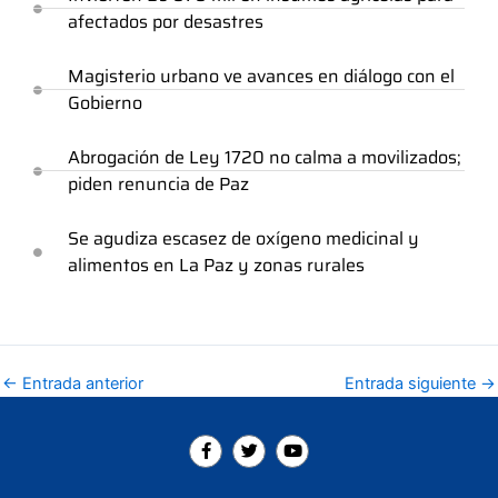
afectados por desastres
Magisterio urbano ve avances en diálogo con el
Gobierno
Abrogación de Ley 1720 no calma a movilizados;
piden renuncia de Paz
Se agudiza escasez de oxígeno medicinal y
alimentos en La Paz y zonas rurales
←
Entrada anterior
Entrada siguiente
→
F
T
Y
a
w
o
c
i
u
e
t
t