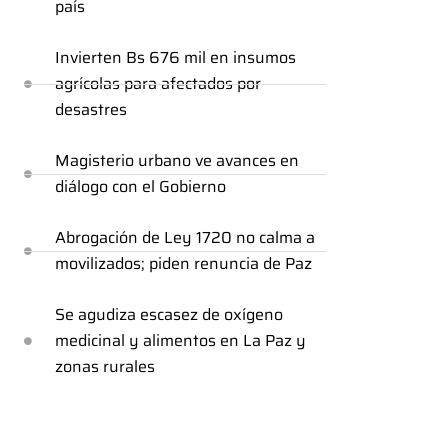
país
Invierten Bs 676 mil en insumos
agrícolas para afectados por
desastres
Magisterio urbano ve avances en
diálogo con el Gobierno
Abrogación de Ley 1720 no calma a
movilizados; piden renuncia de Paz
Se agudiza escasez de oxígeno
medicinal y alimentos en La Paz y
zonas rurales