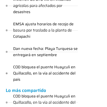
agrícolas para afectados por
desastres
EMSA ajusta horarios de recojo de
basura por traslado a la planta de
Cotapachi
Dan nueva fecha: Playa Turquesa se
entregará en septiembre
COD bloquea el puente Huayculi en
Quillacollo, en la vía al occidente del
país
Lo más compartido
COD bloquea el puente Huayculi en
Quillacollo, en la vía al occidente del