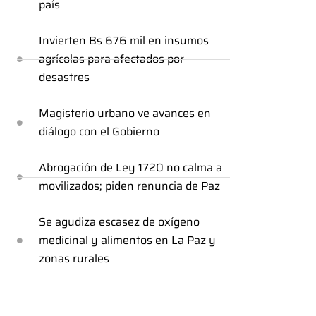
país
Invierten Bs 676 mil en insumos
agrícolas para afectados por
desastres
Magisterio urbano ve avances en
diálogo con el Gobierno
Abrogación de Ley 1720 no calma a
movilizados; piden renuncia de Paz
Se agudiza escasez de oxígeno
medicinal y alimentos en La Paz y
zonas rurales