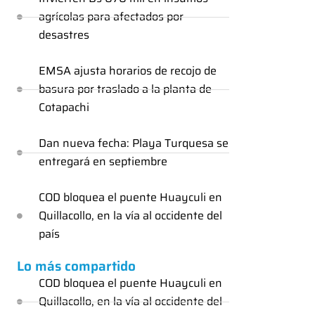
agrícolas para afectados por
desastres
EMSA ajusta horarios de recojo de
basura por traslado a la planta de
Cotapachi
Dan nueva fecha: Playa Turquesa se
entregará en septiembre
COD bloquea el puente Huayculi en
Quillacollo, en la vía al occidente del
país
Lo más compartido
COD bloquea el puente Huayculi en
Quillacollo, en la vía al occidente del