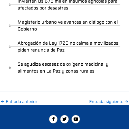
Invierten Bs 676 mil en insumos agrícolas para
afectados por desastres
Magisterio urbano ve avances en diálogo con el
Gobierno
Abrogación de Ley 1720 no calma a movilizados;
piden renuncia de Paz
Se agudiza escasez de oxígeno medicinal y
alimentos en La Paz y zonas rurales
←
Entrada anterior
Entrada siguiente
→
F
T
Y
a
w
o
c
i
u