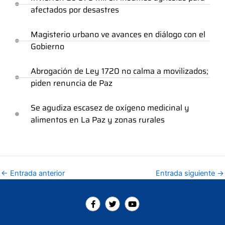
afectados por desastres
Magisterio urbano ve avances en diálogo con el
Gobierno
Abrogación de Ley 1720 no calma a movilizados;
piden renuncia de Paz
Se agudiza escasez de oxígeno medicinal y
alimentos en La Paz y zonas rurales
←
Entrada anterior
Entrada siguiente
→
F
T
Y
a
w
o
c
i
u
e
t
t