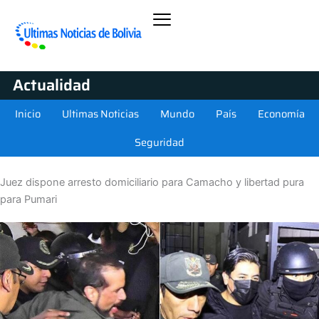
Actualidad
Inicio
Ultimas Noticias
Mundo
País
Economía
Seguridad
Juez dispone arresto domiciliario para Camacho y libertad pura
para Pumari