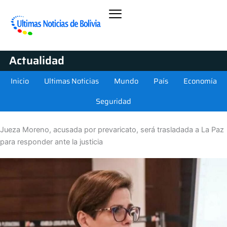
Actualidad
Inicio
Ultimas Noticias
Mundo
País
Economía
Seguridad
Jueza Moreno, acusada por prevaricato, será trasladada a La Paz
para responder ante la justicia