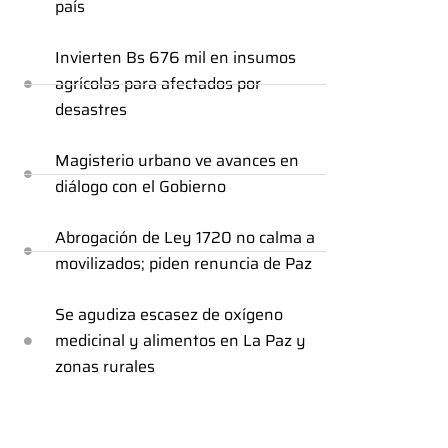
país
Invierten Bs 676 mil en insumos
agrícolas para afectados por
desastres
Magisterio urbano ve avances en
diálogo con el Gobierno
Abrogación de Ley 1720 no calma a
movilizados; piden renuncia de Paz
Se agudiza escasez de oxígeno
medicinal y alimentos en La Paz y
zonas rurales