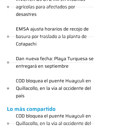
agrícolas para afectados por
desastres
EMSA ajusta horarios de recojo de
basura por traslado a la planta de
Cotapachi
Dan nueva fecha: Playa Turquesa se
entregará en septiembre
COD bloquea el puente Huayculi en
Quillacollo, en la vía al occidente del
país
Lo más compartido
COD bloquea el puente Huayculi en
Quillacollo, en la vía al occidente del