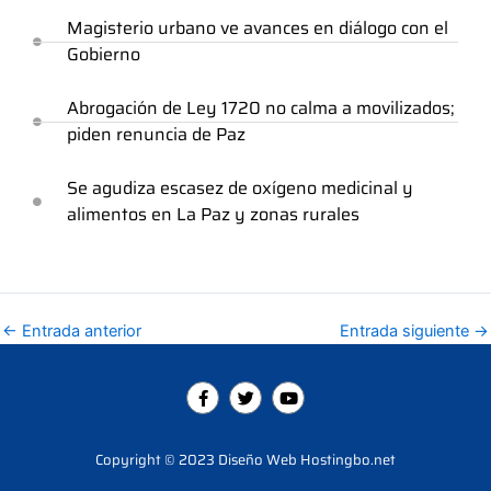
Magisterio urbano ve avances en diálogo con el
Gobierno
Abrogación de Ley 1720 no calma a movilizados;
piden renuncia de Paz
Se agudiza escasez de oxígeno medicinal y
alimentos en La Paz y zonas rurales
←
Entrada anterior
Entrada siguiente
→
F
T
Y
a
w
o
c
i
u
e
t
t
b
t
u
Copyright © 2023 Diseño Web Hostingbo.net
o
e
b
o
r
e