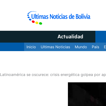
Actualidad
Inicio
Ultimas Noticias
Mundo
País
Latinoamérica se oscurece: crisis energética golpea por a