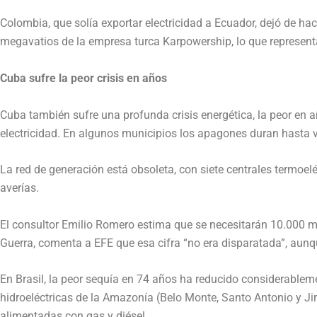
Colombia, que solía exportar electricidad a Ecuador, dejó de hac
megavatios de la empresa turca Karpowership, lo que representa
Cuba sufre la peor crisis en años
Cuba también sufre una profunda crisis energética, la peor en añ
electricidad. En algunos municipios los apagones duran hasta v
La red de generación está obsoleta, con siete centrales termoel
averías.
El consultor Emilio Romero estima que se necesitarán 10.000 mil
Guerra, comenta a EFE que esa cifra “no era disparatada”, aunq
En Brasil, la peor sequía en 74 años ha reducido considerableme
hidroeléctricas de la Amazonía (Belo Monte, Santo Antonio y Ji
alimentadas con gas y diésel.