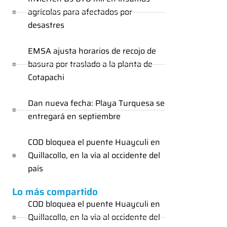
agrícolas para afectados por
desastres
EMSA ajusta horarios de recojo de
basura por traslado a la planta de
Cotapachi
Dan nueva fecha: Playa Turquesa se
entregará en septiembre
COD bloquea el puente Huayculi en
Quillacollo, en la vía al occidente del
país
Lo más compartido
COD bloquea el puente Huayculi en
Quillacollo, en la vía al occidente del