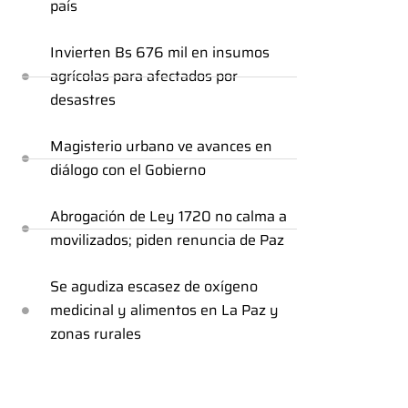
país
Invierten Bs 676 mil en insumos
agrícolas para afectados por
desastres
Magisterio urbano ve avances en
diálogo con el Gobierno
Abrogación de Ley 1720 no calma a
movilizados; piden renuncia de Paz
Se agudiza escasez de oxígeno
medicinal y alimentos en La Paz y
zonas rurales