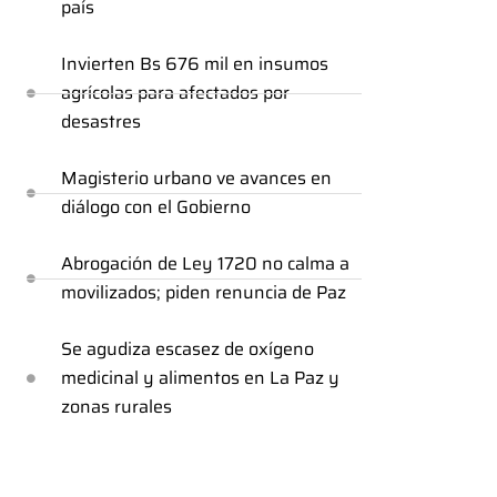
país
Invierten Bs 676 mil en insumos
agrícolas para afectados por
desastres
Magisterio urbano ve avances en
diálogo con el Gobierno
Abrogación de Ley 1720 no calma a
movilizados; piden renuncia de Paz
Se agudiza escasez de oxígeno
medicinal y alimentos en La Paz y
zonas rurales