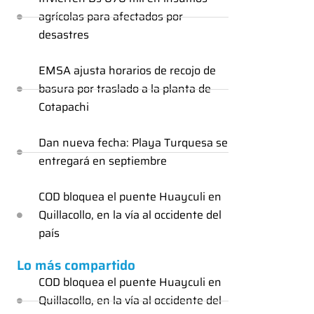
agrícolas para afectados por
desastres
EMSA ajusta horarios de recojo de
basura por traslado a la planta de
Cotapachi
Dan nueva fecha: Playa Turquesa se
entregará en septiembre
COD bloquea el puente Huayculi en
Quillacollo, en la vía al occidente del
país
Lo más compartido
COD bloquea el puente Huayculi en
Quillacollo, en la vía al occidente del