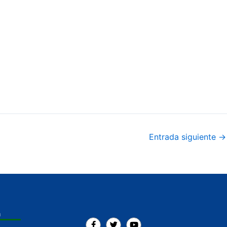
Entrada siguiente
→
a
F
T
Y