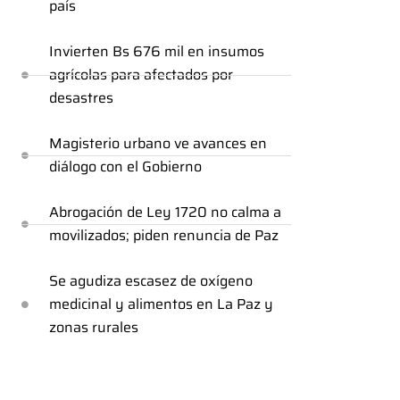
país
Invierten Bs 676 mil en insumos
agrícolas para afectados por
desastres
Magisterio urbano ve avances en
diálogo con el Gobierno
Abrogación de Ley 1720 no calma a
movilizados; piden renuncia de Paz
Se agudiza escasez de oxígeno
medicinal y alimentos en La Paz y
zonas rurales