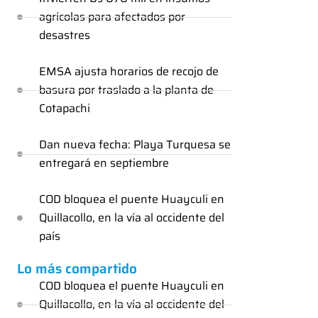
agrícolas para afectados por
desastres
EMSA ajusta horarios de recojo de
basura por traslado a la planta de
Cotapachi
Dan nueva fecha: Playa Turquesa se
entregará en septiembre
COD bloquea el puente Huayculi en
Quillacollo, en la vía al occidente del
país
Lo más compartido
COD bloquea el puente Huayculi en
Quillacollo, en la vía al occidente del