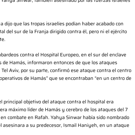
, Yahya Sinwar, también asesinado por las fuerzas israelíes
ya dijo que las tropas israelíes podían haber acabado con
 del sur de la Franja dirigido contra él, pero ni el ejército
te.
bardeos contra el Hospital Europeo, en el sur del enclave
os de Hamás, informaron entonces de que los ataques
Tel Aviv, por su parte, confirmó ese ataque contra el centro
 “operativos de Hamás” que se encontraban “en un centro de
l principal objetivo del ataque contra el hospital era
a máximo líder de Hamás y cerebro de los ataques del 7
o en combate en Rafah. Yahya Sinwar había sido nombrado
el asesinara a su predecesor, Ismail Haniyeh, en un ataque