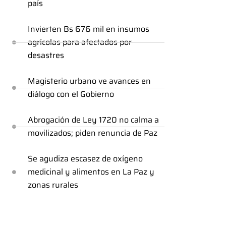
país
Invierten Bs 676 mil en insumos
agrícolas para afectados por
desastres
Magisterio urbano ve avances en
diálogo con el Gobierno
Abrogación de Ley 1720 no calma a
movilizados; piden renuncia de Paz
Se agudiza escasez de oxígeno
medicinal y alimentos en La Paz y
zonas rurales