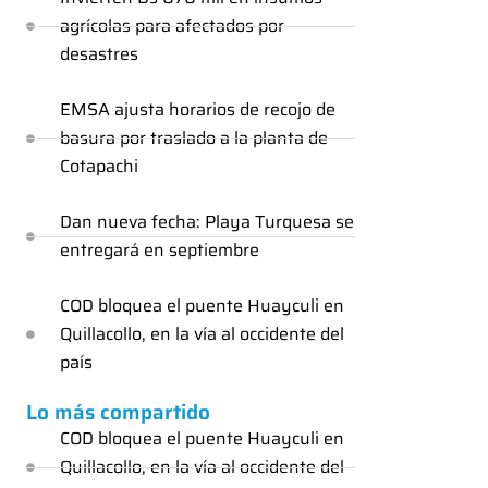
agrícolas para afectados por
desastres
EMSA ajusta horarios de recojo de
basura por traslado a la planta de
Cotapachi
Dan nueva fecha: Playa Turquesa se
entregará en septiembre
COD bloquea el puente Huayculi en
Quillacollo, en la vía al occidente del
país
Lo más compartido
COD bloquea el puente Huayculi en
Quillacollo, en la vía al occidente del