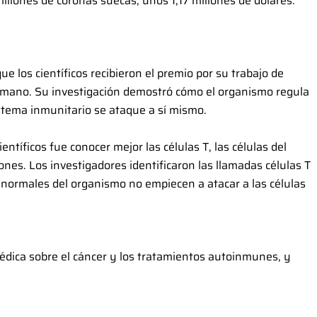
millones de coronas suecas, unos 1,17 millones de dólares.
ue los científicos recibieron el premio por su trabajo de
humano. Su investigación demostró cómo el organismo regula
istema inmunitario se ataque a sí mismo.
entíficos fue conocer mejor las células T, las células del
nes. Los investigadores identificaron las llamadas células T
 normales del organismo no empiecen a atacar a las células
médica sobre el cáncer y los tratamientos autoinmunes, y