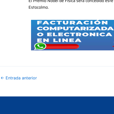
El Premio Nobel de Física será concedido este
Estocolmo.
←
Entrada anterior