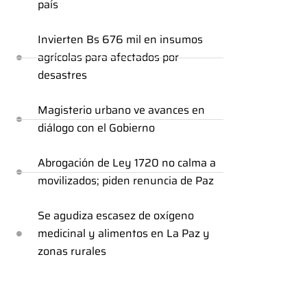
país
Invierten Bs 676 mil en insumos
agrícolas para afectados por
desastres
Magisterio urbano ve avances en
diálogo con el Gobierno
Abrogación de Ley 1720 no calma a
movilizados; piden renuncia de Paz
Se agudiza escasez de oxígeno
medicinal y alimentos en La Paz y
zonas rurales