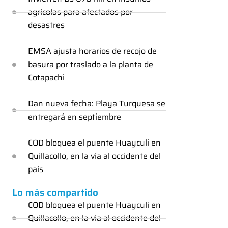
agrícolas para afectados por
desastres
EMSA ajusta horarios de recojo de
basura por traslado a la planta de
Cotapachi
Dan nueva fecha: Playa Turquesa se
entregará en septiembre
COD bloquea el puente Huayculi en
Quillacollo, en la vía al occidente del
país
Lo más compartido
COD bloquea el puente Huayculi en
Quillacollo, en la vía al occidente del