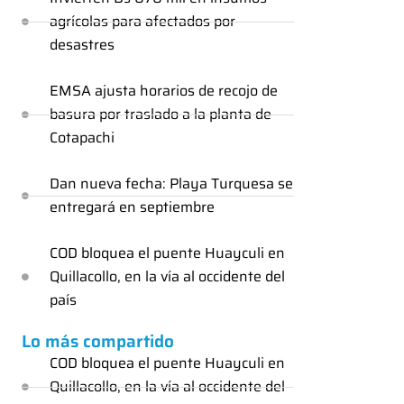
agrícolas para afectados por
desastres
EMSA ajusta horarios de recojo de
basura por traslado a la planta de
Cotapachi
Dan nueva fecha: Playa Turquesa se
entregará en septiembre
COD bloquea el puente Huayculi en
Quillacollo, en la vía al occidente del
país
Lo más compartido
COD bloquea el puente Huayculi en
Quillacollo, en la vía al occidente del