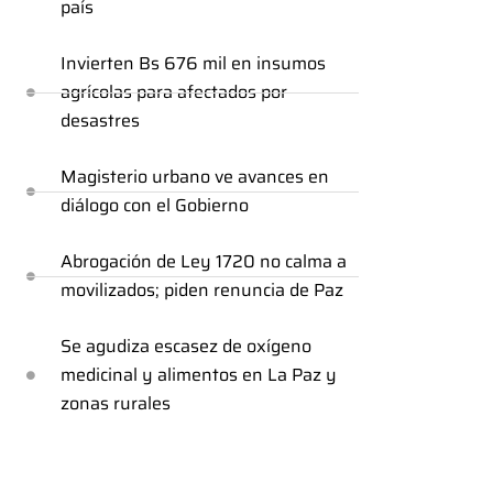
país
Invierten Bs 676 mil en insumos
agrícolas para afectados por
desastres
Magisterio urbano ve avances en
diálogo con el Gobierno
Abrogación de Ley 1720 no calma a
movilizados; piden renuncia de Paz
Se agudiza escasez de oxígeno
medicinal y alimentos en La Paz y
zonas rurales