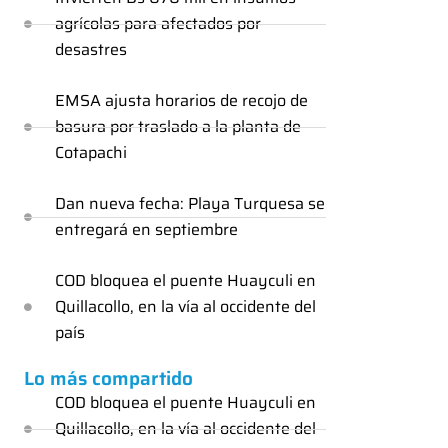
agrícolas para afectados por
desastres
EMSA ajusta horarios de recojo de
basura por traslado a la planta de
Cotapachi
Dan nueva fecha: Playa Turquesa se
entregará en septiembre
COD bloquea el puente Huayculi en
Quillacollo, en la vía al occidente del
país
Lo más compartido
COD bloquea el puente Huayculi en
Quillacollo, en la vía al occidente del