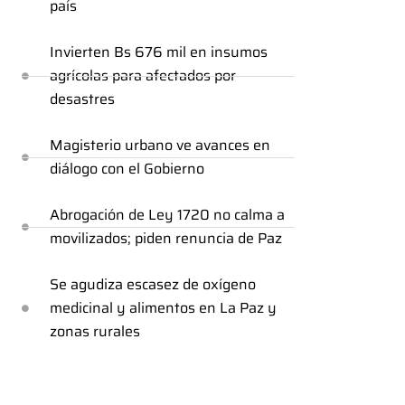
país
Invierten Bs 676 mil en insumos
agrícolas para afectados por
desastres
Magisterio urbano ve avances en
diálogo con el Gobierno
Abrogación de Ley 1720 no calma a
movilizados; piden renuncia de Paz
Se agudiza escasez de oxígeno
medicinal y alimentos en La Paz y
zonas rurales