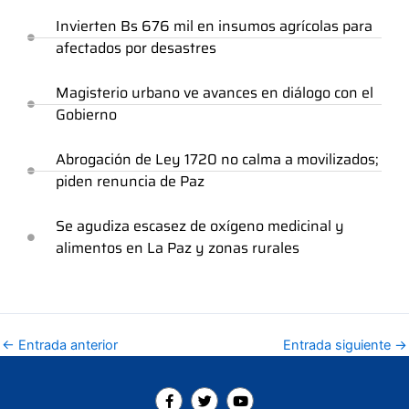
Invierten Bs 676 mil en insumos agrícolas para
afectados por desastres
Magisterio urbano ve avances en diálogo con el
Gobierno
Abrogación de Ley 1720 no calma a movilizados;
piden renuncia de Paz
Se agudiza escasez de oxígeno medicinal y
alimentos en La Paz y zonas rurales
←
Entrada anterior
Entrada siguiente
→
F
T
Y
a
w
o