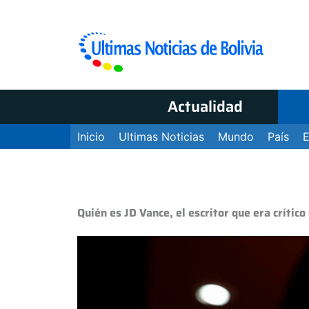
Actualidad
Inicio
Ultimas Noticias
Mundo
País
Quién es JD Vance, el escritor que era crítico