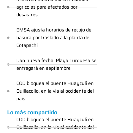
agrícolas para afectados por
desastres
EMSA ajusta horarios de recojo de
basura por traslado a la planta de
Cotapachi
Dan nueva fecha: Playa Turquesa se
entregará en septiembre
COD bloquea el puente Huayculi en
Quillacollo, en la vía al occidente del
país
Lo más compartido
COD bloquea el puente Huayculi en
Quillacollo, en la vía al occidente del