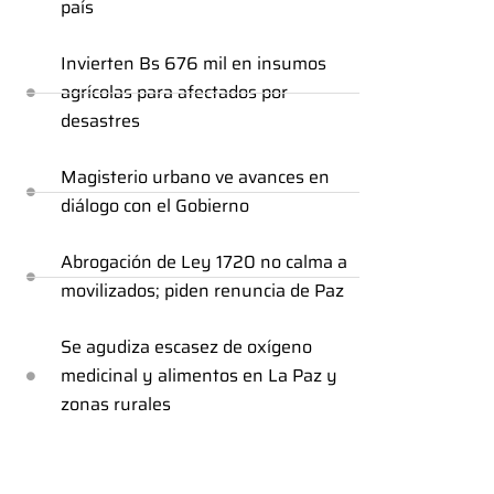
país
Invierten Bs 676 mil en insumos
agrícolas para afectados por
desastres
Magisterio urbano ve avances en
diálogo con el Gobierno
Abrogación de Ley 1720 no calma a
movilizados; piden renuncia de Paz
Se agudiza escasez de oxígeno
medicinal y alimentos en La Paz y
zonas rurales