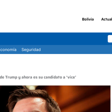
Bolivia
Actua
Economía
Seguridad
 de Trump y ahora es su candidato a ‘vice’