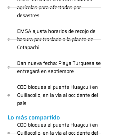
agrícolas para afectados por
desastres
EMSA ajusta horarios de recojo de
basura por traslado a la planta de
Cotapachi
Dan nueva fecha: Playa Turquesa se
entregará en septiembre
COD bloquea el puente Huayculi en
Quillacollo, en la vía al occidente del
país
Lo más compartido
COD bloquea el puente Huayculi en
Quillacollo, en la vía al occidente del