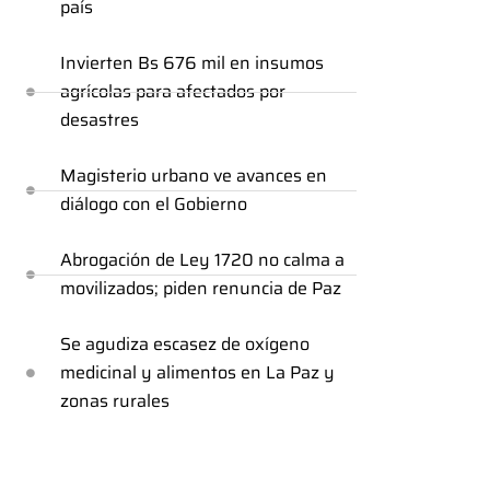
país
Invierten Bs 676 mil en insumos
agrícolas para afectados por
desastres
Magisterio urbano ve avances en
diálogo con el Gobierno
Abrogación de Ley 1720 no calma a
movilizados; piden renuncia de Paz
Se agudiza escasez de oxígeno
medicinal y alimentos en La Paz y
zonas rurales