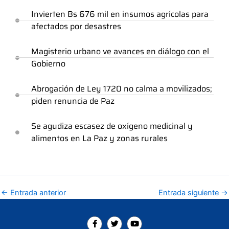
Invierten Bs 676 mil en insumos agrícolas para
afectados por desastres
Magisterio urbano ve avances en diálogo con el
Gobierno
Abrogación de Ley 1720 no calma a movilizados;
piden renuncia de Paz
Se agudiza escasez de oxígeno medicinal y
alimentos en La Paz y zonas rurales
←
Entrada anterior
Entrada siguiente
→
F
T
Y
a
w
o