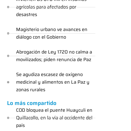
agrícolas para afectados por
desastres
Magisterio urbano ve avances en
diálogo con el Gobierno
Abrogación de Ley 1720 no calma a
movilizados; piden renuncia de Paz
Se agudiza escasez de oxígeno
medicinal y alimentos en La Paz y
zonas rurales
Lo más compartido
COD bloquea el puente Huayculi en
Quillacollo, en la vía al occidente del
país