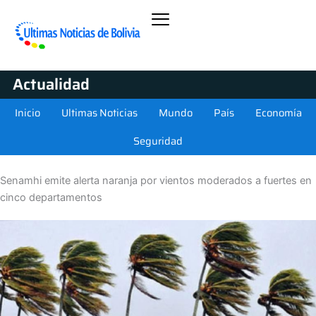
Actualidad
Inicio
Ultimas Noticias
Mundo
País
Economía
Seguridad
Senamhi emite alerta naranja por vientos moderados a fuertes en
cinco departamentos