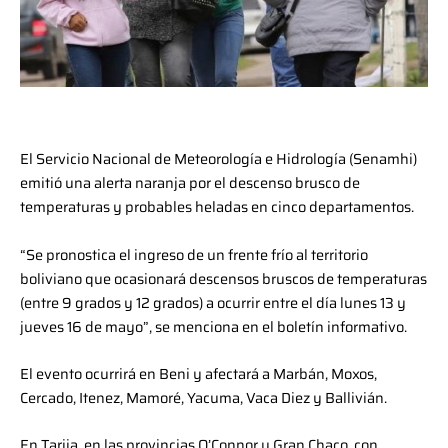
El Servicio Nacional de Meteorología e Hidrología (Senamhi)
emitió una alerta naranja por el descenso brusco de
temperaturas y probables heladas en cinco departamentos.
“Se pronostica el ingreso de un frente frío al territorio
boliviano que ocasionará descensos bruscos de temperaturas
(entre 9 grados y 12 grados) a ocurrir entre el día lunes 13 y
jueves 16 de mayo”, se menciona en el boletín informativo.
El evento ocurrirá en Beni y afectará a Marbán, Moxos,
Cercado, Itenez, Mamoré, Yacuma, Vaca Diez y Ballivián.
En Tarija, en las provincias O’Connor y Gran Chaco, con