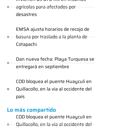
agrícolas para afectados por
desastres
EMSA ajusta horarios de recojo de
basura por traslado a la planta de
Cotapachi
Dan nueva fecha: Playa Turquesa se
entregará en septiembre
COD bloquea el puente Huayculi en
Quillacollo, en la vía al occidente del
país
Lo más compartido
COD bloquea el puente Huayculi en
Quillacollo, en la vía al occidente del