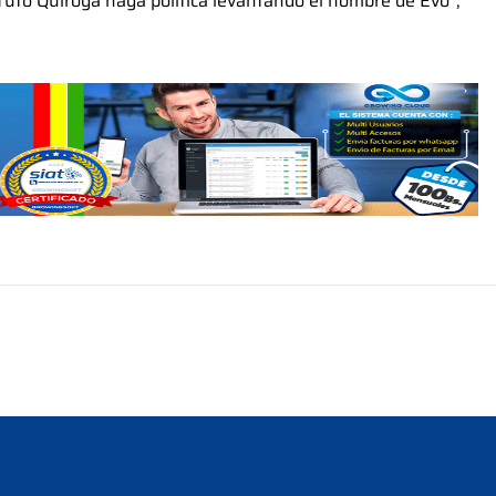
uto Quiroga haga política levantando el nombre de Evo”,