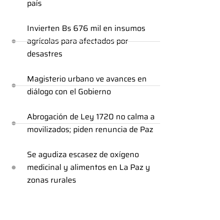
país
Invierten Bs 676 mil en insumos
agrícolas para afectados por
desastres
Magisterio urbano ve avances en
diálogo con el Gobierno
Abrogación de Ley 1720 no calma a
movilizados; piden renuncia de Paz
Se agudiza escasez de oxígeno
medicinal y alimentos en La Paz y
zonas rurales