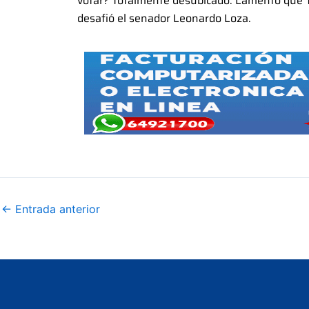
votar? Totalmente desubicado. Lamento que T
desafió el senador Leonardo Loza.
←
Entrada anterior