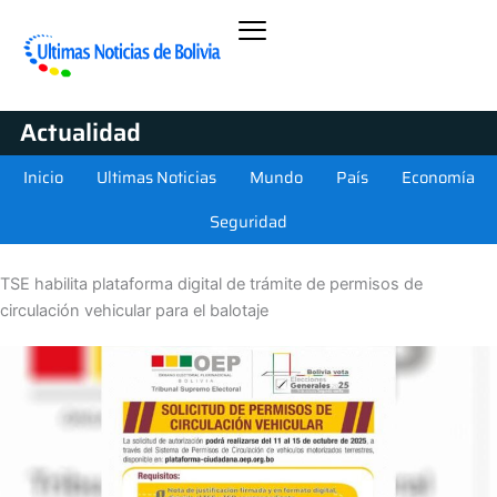
Actualidad
Inicio
Ultimas Noticias
Mundo
País
Economía
Seguridad
TSE habilita plataforma digital de trámite de permisos de
circulación vehicular para el balotaje