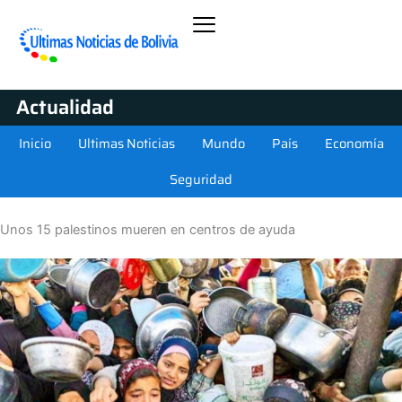
Actualidad
Inicio
Ultimas Noticias
Mundo
País
Economía
Seguridad
Unos 15 palestinos mueren en centros de ayuda