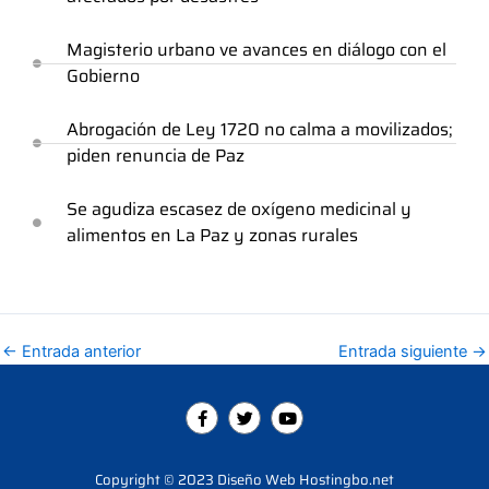
Magisterio urbano ve avances en diálogo con el
Gobierno
Abrogación de Ley 1720 no calma a movilizados;
piden renuncia de Paz
Se agudiza escasez de oxígeno medicinal y
alimentos en La Paz y zonas rurales
←
Entrada anterior
Entrada siguiente
→
F
T
Y
a
w
o
c
i
u
e
t
t
b
t
u
Copyright © 2023 Diseño Web Hostingbo.net