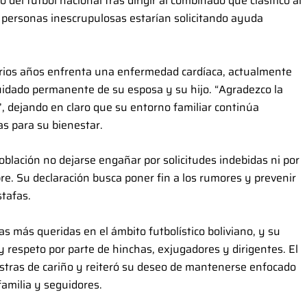
del fútbol nacional tras dirigir al combinado que clasificó al
 personas inescrupulosas estarían solicitando ayuda
arios años enfrenta una enfermedad cardíaca, actualmente
cuidado permanente de su esposa y su hijo. “Agradezco la
’, dejando en claro que su entorno familiar continúa
s para su bienestar.
oblación no dejarse engañar por solicitudes indebidas ni por
e. Su declaración busca poner fin a los rumores y prevenir
tafas.
s más queridas en el ámbito futbolístico boliviano, y su
 respeto por parte de hinchas, exjugadores y dirigentes. El
stras de cariño y reiteró su deseo de mantenerse enfocado
familia y seguidores.