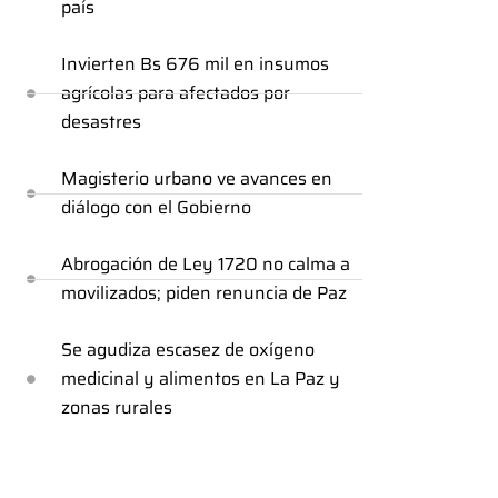
país
Invierten Bs 676 mil en insumos
agrícolas para afectados por
desastres
Magisterio urbano ve avances en
diálogo con el Gobierno
Abrogación de Ley 1720 no calma a
movilizados; piden renuncia de Paz
Se agudiza escasez de oxígeno
medicinal y alimentos en La Paz y
zonas rurales