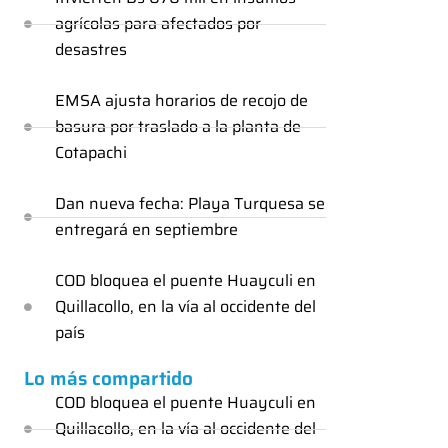
agrícolas para afectados por
desastres
EMSA ajusta horarios de recojo de
basura por traslado a la planta de
Cotapachi
Dan nueva fecha: Playa Turquesa se
entregará en septiembre
COD bloquea el puente Huayculi en
Quillacollo, en la vía al occidente del
país
Lo más compartido
COD bloquea el puente Huayculi en
Quillacollo, en la vía al occidente del