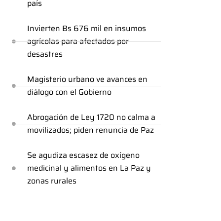
país
Invierten Bs 676 mil en insumos
agrícolas para afectados por
desastres
Magisterio urbano ve avances en
diálogo con el Gobierno
Abrogación de Ley 1720 no calma a
movilizados; piden renuncia de Paz
Se agudiza escasez de oxígeno
medicinal y alimentos en La Paz y
zonas rurales