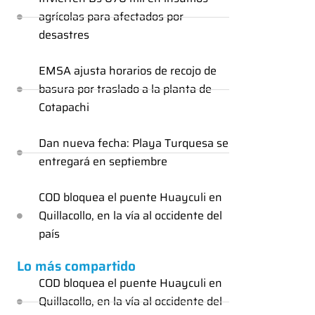
agrícolas para afectados por
desastres
EMSA ajusta horarios de recojo de
basura por traslado a la planta de
Cotapachi
Dan nueva fecha: Playa Turquesa se
entregará en septiembre
COD bloquea el puente Huayculi en
Quillacollo, en la vía al occidente del
país
Lo más compartido
COD bloquea el puente Huayculi en
Quillacollo, en la vía al occidente del