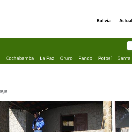
Bolivia
Actua
a
Cochabamba
La Paz
Oruro
Pando
Potosí
Santa 
paya