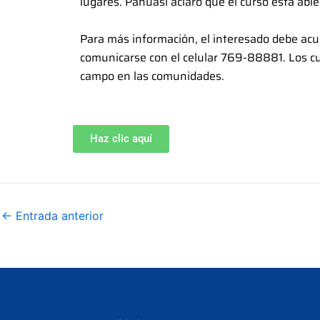
lugares. Pahuasi aclaró que el curso está abie
Para más información, el interesado debe acud
comunicarse con el celular 769-88881. Los cu
campo en las comunidades.
Haz clic aquí
←
Entrada anterior